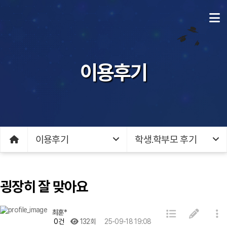
이용후기
이용후기
학생.학부모 후기
굉장히 잘 맞아요
최훈*
0건
132회
25-09-18 19:08