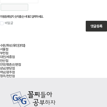
자동등록방지 숫자를 순서대로 입력하세요.
비밀글
댓글등록
수원/화성/용인(본점)
서울점
부천점
대전/세종점
안산점
안양/평촌/산본점
성남/분당점
하남/광주점
청주/천안점
사이트 정보