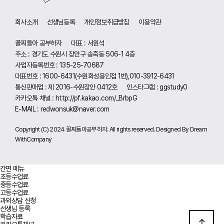
회사소개
선생님등록
개인정보취급방침
이용약관
꼴찌들아 공부하자
대표 : 서원석
주소 : 경기도 수원시 장안구 송죽동 506-1 4층
사업자등록번호 : 135-25-70687
대표번호 : 1600-6431(수원화성용인점 1번),010-3912-6431
통신판매업 : 제 2016-수원장안 0412호
인스타그램 : ggstudy0
카카오톡 채널 :
http://pf.kakao.com/_BrbpG
E-MAIL :
redwonsuk@naver.com
Copyright (C) 2024 꼴찌들아공부하자. All rights reserved. Designed By Dream
WithCompany
간편 메뉴
초등수업료
중등수업료
고등수업료
과외상담 신청
선생님 등록
학습자료