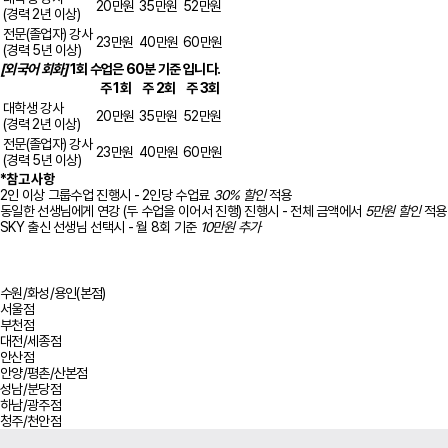
20만원
35만원
52만원
(경력 2년 이상)
전문(졸업자) 강사
23만원
40만원
60만원
(경력 5년 이상)
[외국어 회화]
1회 수업은 60분 기준 입니다.
주 1회
주 2회
주 3회
대학생 강사
20만원
35만원
52만원
(경력 2년 이상)
전문(졸업자) 강사
23만원
40만원
60만원
(경력 5년 이상)
*참고 사항
2인 이상 그룹수업 진행시 - 2인당 수업료
30% 할인
적용
동일한 선생님에게 연강 (두 수업을 이어서 진행) 진행시 - 전체 금액에서
5만원 할인
적용
SKY 출신 선생님 선택시 - 월 8회 기준
10만원 추가
수원/화성/용인(본점)
서울점
부천점
대전/세종점
안산점
안양/평촌/산본점
성남/분당점
하남/광주점
청주/천안점
사이트 정보