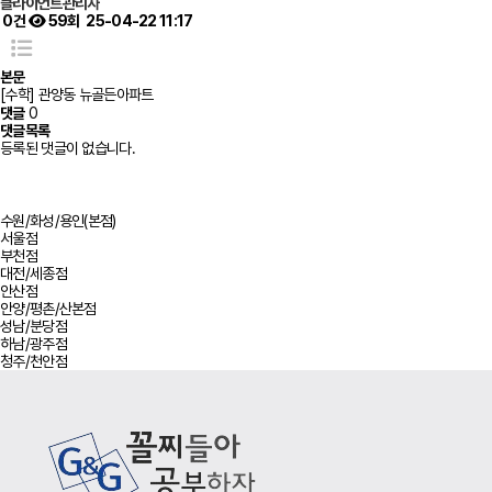
클라이언트관리자
0건
59회
25-04-22 11:17
본문
[수학] 관양동 뉴골든아파트
댓글
0
댓글목록
등록된 댓글이 없습니다.
수원/화성/용인(본점)
서울점
부천점
대전/세종점
안산점
안양/평촌/산본점
성남/분당점
하남/광주점
청주/천안점
사이트 정보