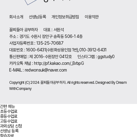
회사소개
선생님등록
개인정보취급방침
이용약관
꼴찌들아 공부하자
대표 : 서원석
주소 : 경기도 수원시 장안구 송죽동 506-1 4층
사업자등록번호 : 135-25-70687
대표번호 : 1600-6431(수원화성용인점 1번),010-3912-6431
통신판매업 : 제 2016-수원장안 0412호
인스타그램 : ggstudy0
카카오톡 채널 :
http://pf.kakao.com/_BrbpG
E-MAIL :
redwonsuk@naver.com
Copyright (C) 2024 꼴찌들아공부하자. All rights reserved. Designed By Dream
WithCompany
간편 메뉴
초등수업료
중등수업료
고등수업료
과외상담 신청
선생님 등록
학습자료